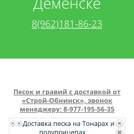
Деменске
Контакты
Песок
Техника
8(962)181-86-23
Вакансии
Щебень
Трактор
Грунт
Кран
Манипулятор
Керамзит
Каток
Бой
Песок и гравий с доставкой от
Крошка
Трал
«Строй-Обнинск», звонок
менеджеру: 8-977-195-56-35
Экскаватор
Торф
Доставка песка на Тонарах и
Миксер
Бетон
полуприцепах