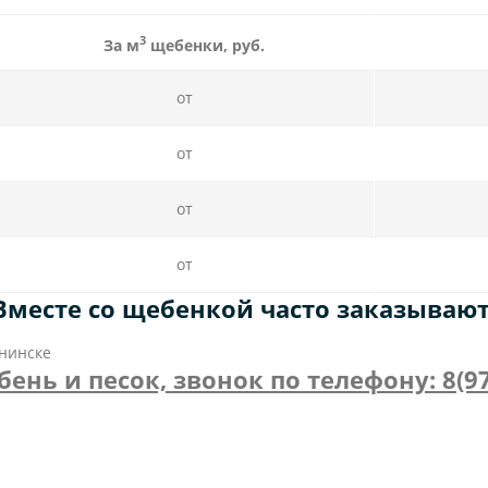
3
За м
щебенки, руб.
от
от
от
от
Вместе со щебенкой часто заказывают
бнинске
ень и песок, звонок по телефону: 8(97