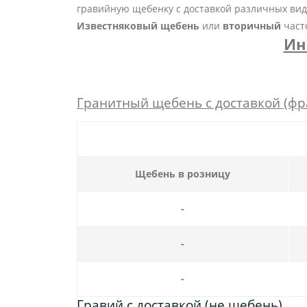
гравийную щебенку с доставкой различных видо
Известняковый щебень
или
вторичный
част
Ин
Гранитный щебень с доставкой (фракц
Щебень в розницу
-
-
-
Гравий с доставкой (не щебень)