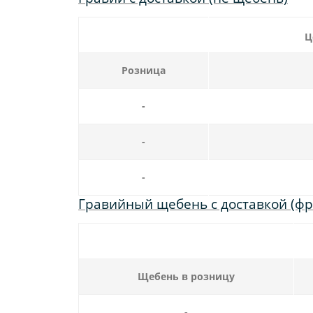
Ц
Розница
-
-
-
Гравийный щебень с доставкой (фракц
Щебень в розницу
-