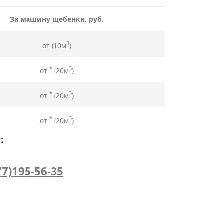
За машину щебенки, руб.
3
от (10м
)
*
3
от
(20м
)
*
3
от
(20м
)
*
3
от
(20м
)
:
7)195-56-35