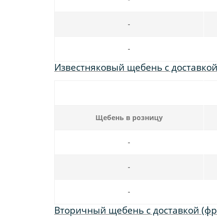
-
-
Известняковый щебень с доставкой (ф
Щебень в розницу
-
-
-
Вторичный щебень с доставкой (фракц