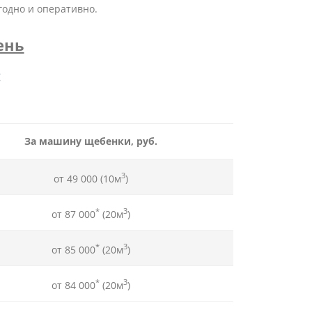
годно и оперативно.
ень
:
За машину щебенки, руб.
3
от 49 000 (10м
)
*
3
от 87 000
(20м
)
*
3
от 85 000
(20м
)
*
3
от 84 000
(20м
)