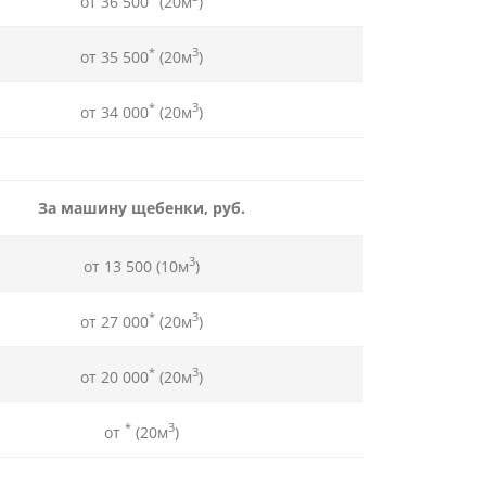
от 36 500
(20м
)
*
3
от 35 500
(20м
)
*
3
от 34 000
(20м
)
За машину щебенки, руб.
3
от 13 500 (10м
)
*
3
от 27 000
(20м
)
*
3
от 20 000
(20м
)
*
3
от
(20м
)