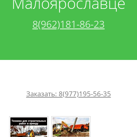
Малоярославце
Контакты
Песок
Техника
8(962)181-86-23
Вакансии
Щебень
Трактор
Грунт
Кран
Манипулятор
Керамзит
Каток
Бой
Заказать: 8(977)195-56-35
Крошка
Трал
Экскаватор
Торф
Миксер
Бетон